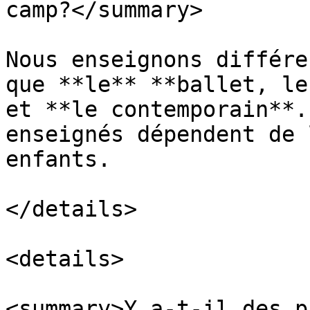
camp?</summary>

Nous enseignons différe
que **le** **ballet, le
et **le contemporain**.
enseignés dépendent de 
enfants.

</details>

<details>

<summary>Y a-t-il des p