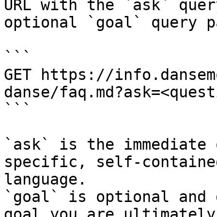
URL with the `ask` quer
optional `goal` query p
```

GET https://info.dansem
danse/faq.md?ask=<quest
```

`ask` is the immediate 
specific, self-containe
language.

`goal` is optional and 
goal you are ultimately